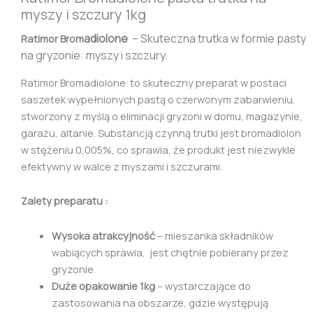
myszy i szczury 1kg
adiolone
– Skuteczna trutka w formie pasty
Ratimor Brom
na gryzonie: myszy i szczury.
Ratimor Bromadiolone to skuteczny preparat w postaci
saszetek wypełnionych pastą o czerwonym zabarwieniu,
stworzony z myślą o eliminacji gryzoni w domu, magazynie,
garażu, altanie. Substancją czynną trutki jest bromadiolon
w stężeniu 0,005%, co sprawia, że produkt jest niezwykle
efektywny w walce z myszami i szczurami.
Zalety preparatu :
Wysoka atrakcyjność
– mieszanka składników
wabiących sprawia, jest chętnie pobierany przez
gryzonie.
Duże opakowanie 1kg
– wystarczające do
zastosowania na obszarze, gdzie występują