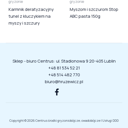
gryzonie
gryzonie
Karmnik deratyzacyjny
Myszom i szczurom Stop
tunel z kluczykiem na
ABC pasta 150g
myszy i szczury
Sklep - biuro Centrus: ul. Stadionowa 9 20-405 Lublin
+48 81 534 52 21
+48 514 482 770
biuro@hruzewicz.pl
Copyright © 2026 Centrus środki gryzoniobójcze, owadobójcze | Usługi DDD