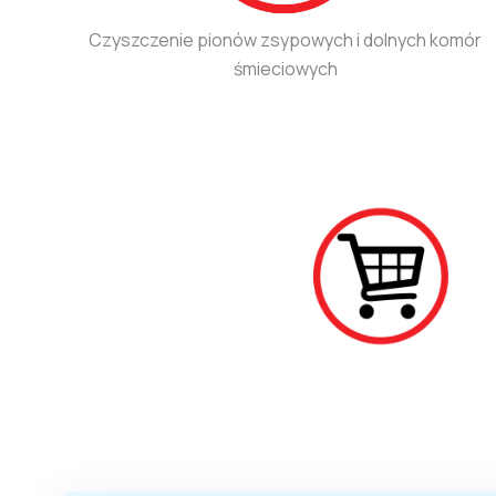
Czyszczenie pionów zsypowych i dolnych komór
śmieciowych