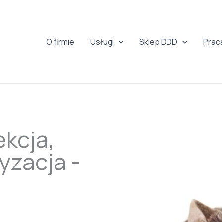
O firmie
Usługi
Sklep DDD
Prac
kcja,
yzacja -