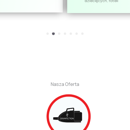
dziecięcych, foteli
Nasza Oferta