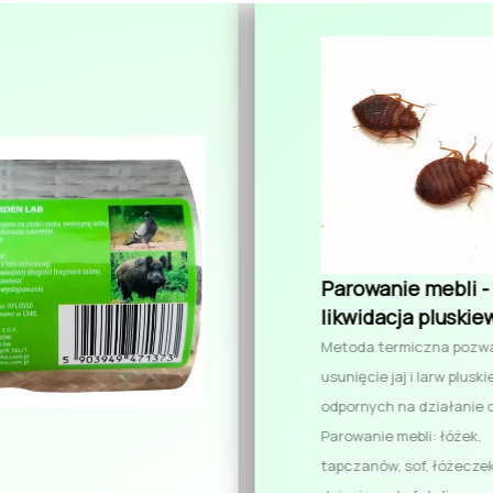
Parowanie mebli -
likwidacja pluskie
Metoda termiczna pozwa
usunięcie jaj i larw plusk
odpornych na działanie c
Parowanie mebli: łóżek,
tapczanów, sof, łóżecze