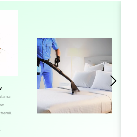
w
la na
iew
hemii.
k