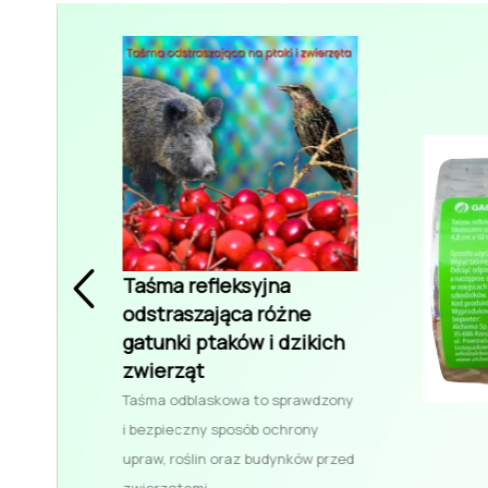
Taśma refleksyjna
odstraszająca różne
gatunki ptaków i dzikich
zwierząt
Taśma odblaskowa to sprawdzony
i bezpieczny sposób ochrony
upraw, roślin oraz budynków przed