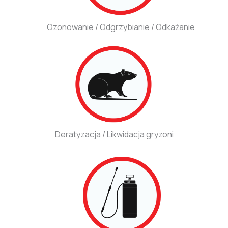
Ozonowanie / Odgrzybianie / Odkażanie
Deratyzacja / Likwidacja gryzoni