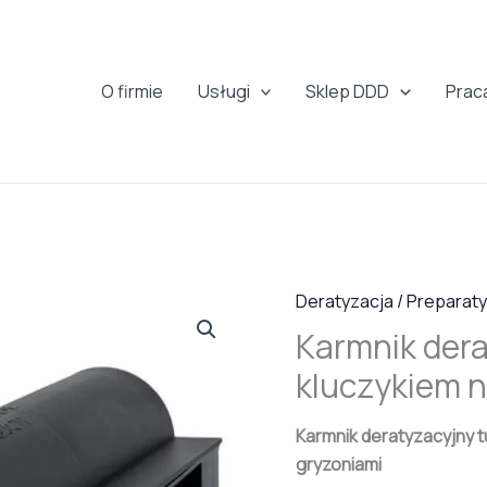
O firmie
Usługi
Sklep DDD
Prac
Deratyzacja / Preparaty
Karmnik dera
kluczykiem n
Karmnik deratyzacyjny t
gryzoniami