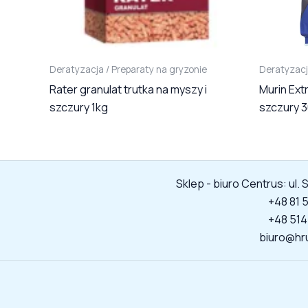
Deratyzacja / Preparaty na gryzonie
Deratyzacj
Rater granulat trutka na myszy i
Murin Ext
szczury 1kg
szczury 
Sklep - biuro Centrus: ul.
+48 81 
+48 514
biuro@hr