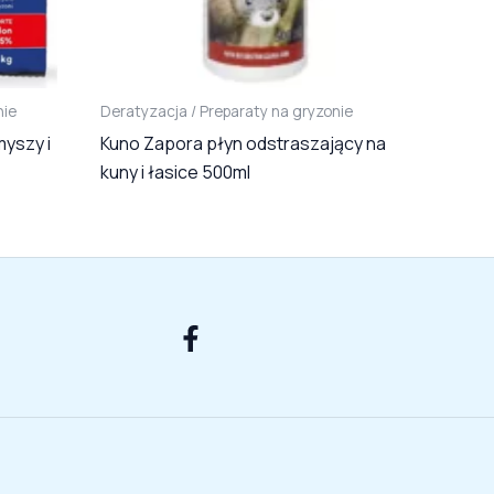
nie
Deratyzacja / Preparaty na gryzonie
myszy i
Kuno Zapora płyn odstraszający na
kuny i łasice 500ml