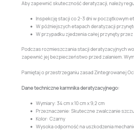
Aby zapewnić skuteczność deratyzacji, należy regu
Inspekcję stacji co 2-3 dni w początkowym e
W późniejszych etapach deratyzacji przynętę
W przypadku zjedzenia całej przynęty przez g
Podczas rozmieszczania stacji deratyzacyjnych w
zapewnić jej bezpieczeństwo przed zalaniem. Wymi
Pamiętaj o przestrzeganiu zasad Zintegrowanej Och
Dane techniczne karmnika deratyzacyjnego:
Wymiary: 34 cm x 10 cm x 9,2 cm
Przeznaczenie: Skuteczne zwalczanie szczu
Kolor: Czarny
Wysoka odporność na uszkodzenia mechanic