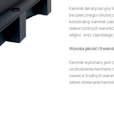
Karmnik deratyzacyjny 
bezpiecznego i skuteczn
konstrukcji, karmnik za
niekorzystnych warunkó
wilgoć, oraz zapobiega 
Wysoka jakość i trwało
Karmnik wykonany jest 
uszkodzenia mechanicz
nawet w trudnych warunk
łatwe otwieranie karmn