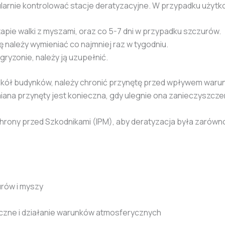
larnie kontrolować stacje deratyzacyjne. W przypadku użytk
tapie walki z myszami, oraz co 5-7 dni w przypadku szczurów.
 należy wymieniać co najmniej raz w tygodniu.
ryzonie, należy ją uzupełnić.
okół budynków, należy chronić przynętę przed wpływem waru
ana przynęty jest konieczna, gdy ulegnie ona zanieczyszcze
rony przed Szkodnikami (IPM), aby deratyzacja była zarówno 
rów i myszy
zne i działanie warunków atmosferycznych