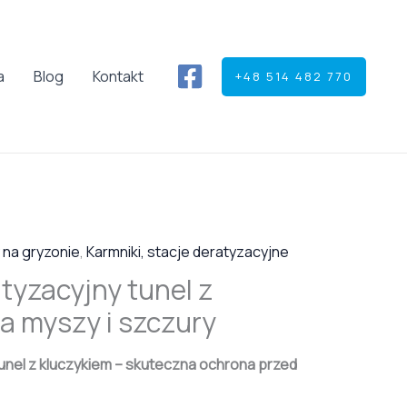
a
Blog
Kontakt
+48 514 482 770
 na gryzonie
,
Karmniki, stacje deratyzacyjne
tyzacyjny tunel z
a myszy i szczury
unel z kluczykiem – skuteczna ochrona przed