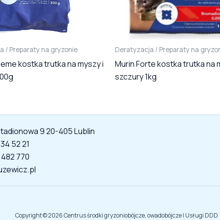
a / Preparaty na gryzonie
Deratyzacja / Preparaty na gryzo
reme kostka trutka na myszy i
Murin Forte kostka trutka na 
300g
szczury 1kg
 Stadionowa 9 20-405 Lublin
534 52 21
 482 770
uzewicz.pl
Copyright © 2026 Centrus środki gryzoniobójcze, owadobójcze | Usługi DDD