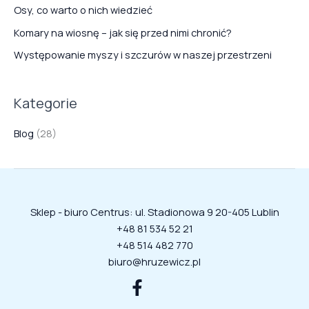
d
Osy, co warto o nich wiedzieć
l
Komary na wiosnę – jak się przed nimi chronić?
a
Występowanie myszy i szczurów w naszej przestrzeni
:
Kategorie
Blog
(28)
Sklep - biuro Centrus: ul. Stadionowa 9 20-405 Lublin
+48 81 534 52 21
+48 514 482 770
biuro@hruzewicz.pl