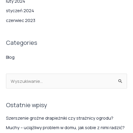
luty 2024
styczeń 2024
czerwiec 2023
Categories
Blog
S
z
u
Ostatnie wpisy
k
a
Szerszenie groźne drapieżniki czy strażnicy ogrodu?
j
Muchy – uciążliwy problem w domu, jak sobie z nimi radzić?