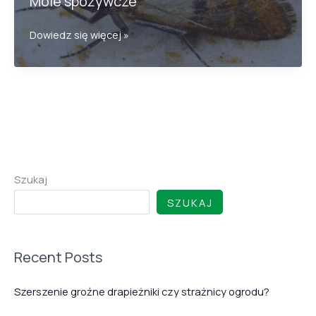
Mole spożywcze
Mole
Dowiedz się więcej »
spożywcze
Szukaj
SZUKAJ
Recent Posts
Szerszenie groźne drapieżniki czy strażnicy ogrodu?