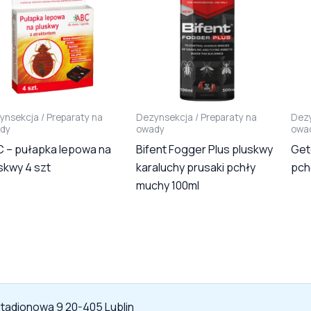
ynsekcja / Preparaty na
Dezynsekcja / Preparaty na
Dezy
dy
owady
owa
 – pułapka lepowa na
Bifent Fogger Plus pluskwy
Get
skwy 4 szt
karaluchy prusaki pchły
pch
muchy 100ml
 Stadionowa 9 20-405 Lublin