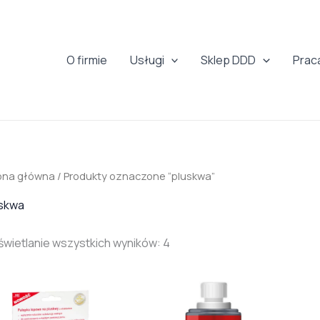
O firmie
Usługi
Sklep DDD
Prac
ona główna
/ Produkty oznaczone “pluskwa”
skwa
wietlanie wszystkich wyników: 4