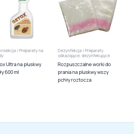
nsekcja / Preparaty na
Dezynfekcja / Preparaty
dy
odkażające, dezynfekujące
ox Ultra na pluskwy
Rozpuszczalne worki do
ły 600 ml
prania na pluskwy wszy
pchły roztocza