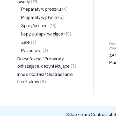
owady
38
y
t
t
ó
y
t
y
y
t
ó
y
t
y
Preparaty w proszku
4
ó
ó
w
ó
ó
w
ó
Preparaty w płynie
5
w
w
w
w
w
Spray/areozol
13
Lepy, pułapki wabiące
10
Żele
3
Dez
owa
Pozostałe
3
ABC
Dezynfekcja / Preparaty
Plu
odkażające, dezynfekujące
3
Inne szkodniki / Odstraszanie
Kun Ptaków
6
Sklep - biuro Centrus: ul.