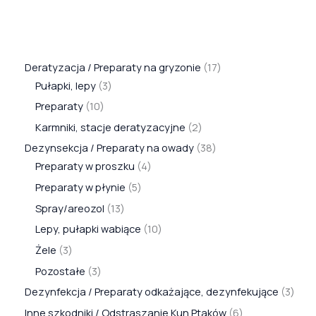
Deratyzacja / Preparaty na gryzonie
17
Pułapki, lepy
3
Preparaty
10
Karmniki, stacje deratyzacyjne
2
Dezynsekcja / Preparaty na owady
38
Preparaty w proszku
4
Preparaty w płynie
5
Spray/areozol
13
Lepy, pułapki wabiące
10
Żele
3
Pozostałe
3
Dezynfekcja / Preparaty odkażające, dezynfekujące
3
Inne szkodniki / Odstraszanie Kun Ptaków
6