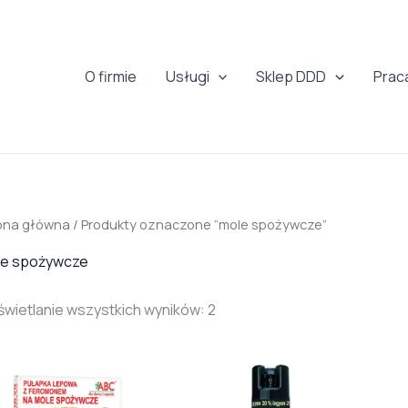
O firmie
Usługi
Sklep DDD
Prac
ona główna
/ Produkty oznaczone “mole spożywcze”
le spożywcze
wietlanie wszystkich wyników: 2