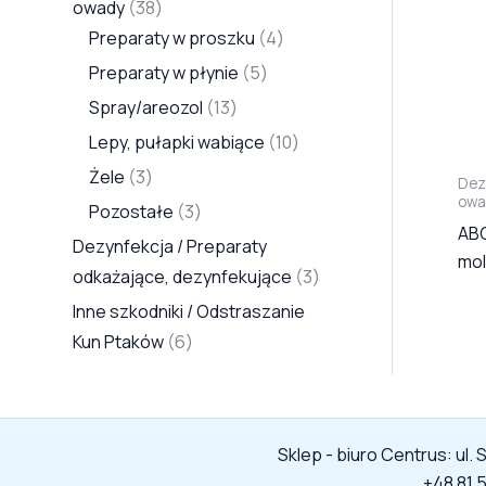
owady
38
y
t
t
ó
y
t
y
y
t
ó
y
t
y
Preparaty w proszku
4
ó
ó
w
ó
ó
w
ó
Preparaty w płynie
5
w
w
w
w
w
Spray/areozol
13
Lepy, pułapki wabiące
10
Żele
3
Dez
owa
Pozostałe
3
ABC
Dezynfekcja / Preparaty
mo
odkażające, dezynfekujące
3
Inne szkodniki / Odstraszanie
Kun Ptaków
6
Sklep - biuro Centrus: ul.
+48 81 