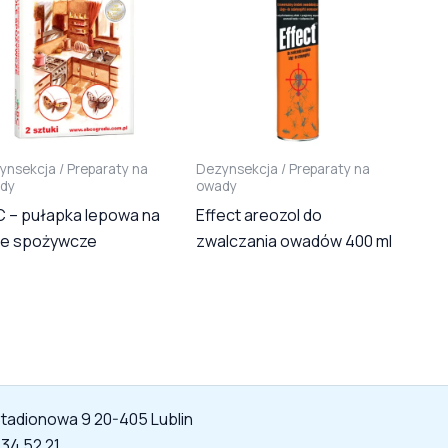
ynsekcja / Preparaty na
Dezynsekcja / Preparaty na
dy
owady
 – pułapka lepowa na
Effect areozol do
le spożywcze
zwalczania owadów 400 ml
 Stadionowa 9 20-405 Lublin
534 52 21